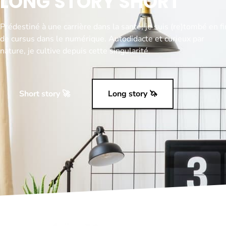
LONG STORY SHORT
Prédestiné à une carrière dans la santé, je suis (re)tombé en fi
de cursus dans le numérique. Autodidacte et curieux par
nature, je cultive depuis cette singularité.
Short story 🚀
Long story 🦄