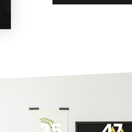
35
47