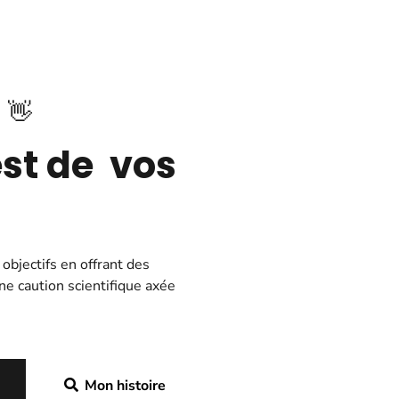
👋
Y
st de
r
e
t
e
n
 objectifs en offrant des
ne caution scientifique axée
Mon histoire